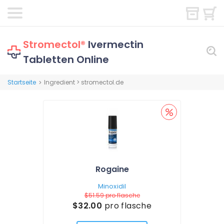
Stromectol®
Ivermectin
Tabletten Online
Startseite
Ingredient > stromectol.de
>
Rogaine
Minoxidil
$51.59
pro flasche
$32.00
pro flasche