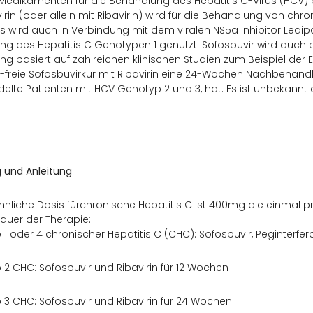
edikamenten für die Behandlung des Hepatitis C-Virus (HCV) be
irin (oder allein mit Ribavirin) wird für die Behandlung von chr
Es wird auch in Verbindung mit dem viralen NS5a Inhibitor Ledipas
g des Hepatitis C Genotypen 1 genutzt. Sofosbuvir wird auch bei
g basiert auf zahlreichen klinischen Studien zum Beispiel der 
n-freie Sofosbuvirkur mit Ribavirin eine 24-Wochen Nachbehandl
lte Patienten mit HCV Genotyp 2 und 3, hat. Es ist unbekannt o
 und Anleitung
nliche Dosis fürchronische Hepatitis C ist 400mg die einma
auer der Therapie:
1 oder 4 chronischer Hepatitis C (CHC): Sofosbuvir, Peginterfero
2 CHC: Sofosbuvir und Ribavirin für 12 Wochen
3 CHC: Sofosbuvir und Ribavirin für 24 Wochen