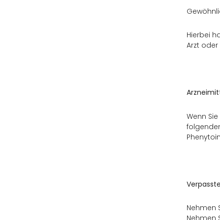
Gewöhnlic
Hierbei h
Arzt oder
Arzneimit
Wenn Sie 
folgende
Phenytoin;
Verpasste
Nehmen Si
Nehmen Si