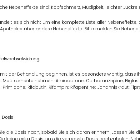
he Nebeneffekte sind: Kopfschmerz, Müdigkeit; leichter Juckrei
andelt es sich nicht um eine komplette Liste aller Nebeneffekte
 Apotheker über andere Nebeneffekte. Bitte melden Sie Nebeneff
telwechselwirkung
mit der Behandlung beginnen, ist es besonders wichtig, dass Ihr 
n Medikamente nehmen: Amiodarone; Carbamazepine; Eliglustat
 Primidone; Rifabutin; Rifampin; Rifapentine; Johanniskraut; Tipran
 Dosis
e die Dosis nach, sobald Sie sich daran erinnern. Lassen Sie die
e keine extra Dosis, um die verpasste Dosis nachzuholen. Ne