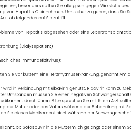
eginnen, besonders sollten Sie allergisch gegen Wirkstoffe d
ng von Hepatitis C einnehmen. Um sicher zu gehen, dass Sie
Arzt ob folgendes auf Sie zutrifft:
bleme von Hepatitis abgesehen oder eine Lebertransplantatio
krankung (Dialysepatient)
schliches Immundefizitvirus);
lten Sie vor kurzem eine Herzrhytmuserkrankung, genannt Ami
r wird in Verbindung mit Ribavirin genutzt. Ribavirin kann zu
Unter Umständen müssen Sie einen negativen Schwangerschafts
dikament durchführen. Bitte sprechen Sie mit Ihrem Arzt soll
g der Mutter oder des Vaters während der Behandlung mit Sof
ten Sie dieses Medikament nicht während der Schwangerschaft
bekannt, ob Sofosbuvir in die Muttermilch gelangt oder einem Säu