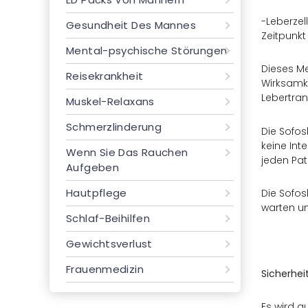
-Leberzel
Gesundheit Des Mannes
Zeitpunkt
Mental-psychische Störungen
Dieses Me
Reisekrankheit
Wirksamke
Lebertran
Muskel-Relaxans
Schmerzlinderung
Die Sofos
keine Int
Wenn Sie Das Rauchen
jeden Pa
Aufgeben
Hautpflege
Die Sofos
warten um
Schlaf-Beihilfen
Gewichtsverlust
Frauenmedizin
Sicherhe
Es wird a