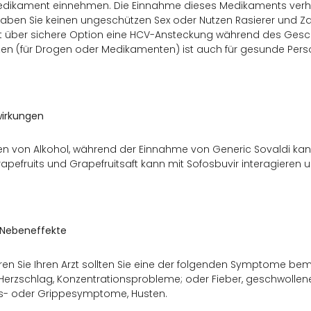
dikament einnehmen. Die Einnahme dieses Medikaments verhin
aben Sie keinen ungeschützen Sex oder Nutzen Rasierer und Za
zt über sichere Option eine HCV-Ansteckung während des Gesc
zen (für Drogen oder Medikamenten) ist auch für gesunde Perso
irkungen
en von Alkohol, während der Einnahme von Generic Sovaldi kan
rapefruits und Grapefruitsaft kann mit Sofosbuvir interagieren 
 Nebeneffekte
ren Sie Ihren Arzt sollten Sie eine der folgenden Symptome b
 Herzschlag, Konzentrationsprobleme; oder Fieber, geschwol
gs- oder Grippesymptome, Husten.