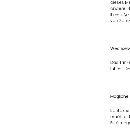
dieses Me
andere. H
Ihrem Ar
von Sprit
Wechselw
Das Trink
führen. G
Mögliche
Kontaktie
erhöhter
Erkältun