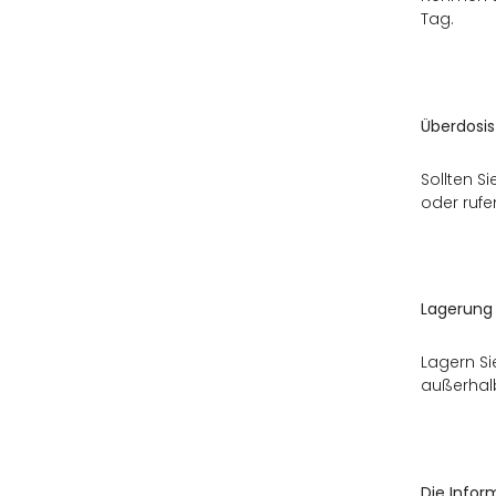
Tag.
Überdosis
Sollten S
oder rufe
Lagerung
Lagern S
außerhalb
Die Infor