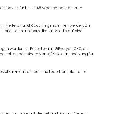
d Ribavirin für bis zu 48 Wochen oder bis zum
tem Inferferon und RIbavirin genommen werden. Die
 Patienten mit Leberzellkarzinom, die auf eine
ogen werden für Patienten mit GEnotyp 1 CHC, die
g sollte nach einem Vorteil/Risiko-Einschätzung für
erzellkarzinom, die auf eine Lebertransplantation
eraten, bevor Sie mit der Behandlung mit Generic