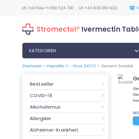
Stromectol®
Ivermectin Tabl
KATEGORIEN
Startseite
Hepatitis C - Virus (HCV)
Generic Sovaldi
>
>
Ge
Bestseller
Gen
Gen
COVID-19
nac
Alkoholismus
Wä
Allergiker
Alzheimer-Krankheit