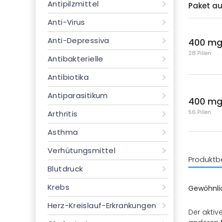
Antipilzmittel
Paket a
Anti-Virus
Anti-Depressiva
400 m
28 Pillen
Antibakterielle
Antibiotika
Antiparasitikum
400 m
56 Pillen
Arthritis
Asthma
Verhütungsmittel
Produktb
Blutdruck
Krebs
Gewöhnli
Herz-Kreislauf-Erkrankungen
Der aktiv