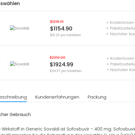
uswählen
$1219.10
+ Kostenlosen 
g
$1154.90
+ Paketzustell
+ Nächster Kau
$41.25 pro tabletten
$2310.00
+ Kostenlosen
g
$1924.99
+ Paketzustel
+ Nächster Ka
$34.37 pro tabletten
eschreibung
Kundenerfahrungen
Packung
cher Gebrauch
e Wirkstoff in Generic Sovaldi ist Sofosbuvir – 400 mg. Sofosbuv