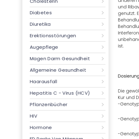
anderen M
Cholesterin
und Ribav
Diabetes
genutzt. 
Behandlun
Diuretika
Behandlun
Interfero
Erektionsstörungen
unbehande
ist.
Augepflege
Magen Darm Gesundheit
Allgemeine Gesundheit
Dosierung
Haarausfall
Die gewöh
Hepatitis C - Virus (HCV)
Kur und D
-Genotyp 
Pflanzenbücher
HIV
-Genotyp 
Hormone
-Genotyp 
ED Packs Von Männern