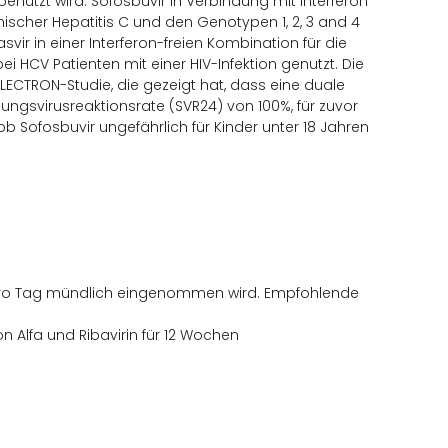
nutzt wird. Sofosbuvir in Verbindung mit Interferon
onischer Hepatitis C und den Genotypen 1, 2, 3 and 4
vir in einer Interferon-freien Kombination für die
 HCV Patienten mit einer HIV-Infektion genutzt. Die
ELECTRON-Studie, die gezeigt hat, dass eine duale
ungsvirusreaktionsrate (SVR24) von 100%, für zuvor
b Sofosbuvir ungefährlich für Kinder unter 18 Jahren
l pro Tag mündlich eingenommen wird. Empfohlende
n Alfa und Ribavirin für 12 Wochen