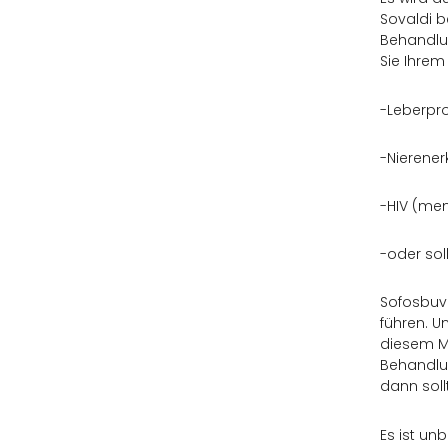
Sovaldi b
Behandlu
Sie Ihrem 
-Leberpro
-Nierener
-HIV (men
-oder sol
Sofosbuvi
führen. 
diesem Me
Behandlun
dann soll
Es ist un