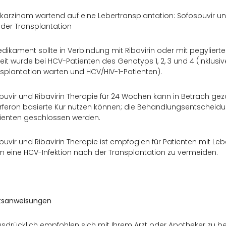
lkarzinom wartend auf eine Lebertransplantation: Sofosbuvir un
 der Transplantation
dikament sollte in Verbindung mit Ribavirin oder mit pegylier
it wurde bei HCV-Patienten des Genotyps 1, 2, 3 und 4 (inklusive
splantation warten und HCV/HIV-1-Patienten).
buvir und Ribavirin Therapie für 24 Wochen kann in Betrach gez
erferon basierte Kur nutzen können; die Behandlungsentscheidun
tienten geschlossen werden.
buvir und Ribavirin Therapie ist empfoglen für Patienten mit Leb
 eine HCV-Infektion nach der Transplantation zu vermeiden.
itsanweisungen
usdrücklich empfohlen sich mit Ihrem Arzt oder Apotheker zu b