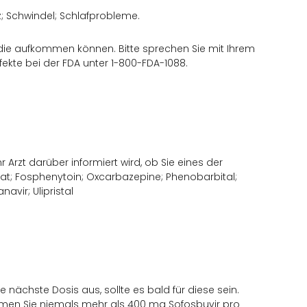
z; Schwindel; Schlafprobleme.
, die aufkommen können. Bitte sprechen Sie mit Ihrem
ekte bei der FDA unter 1-800-FDA-1088.
Arzt darüber informiert wird, ob Sie eines der
; Fosphenytoin; Oxcarbazepine; Phenobarbital;
avir; Ulipristal
 nächste Dosis aus, sollte es bald für diese sein.
hmen Sie niemals mehr als 400 mg Sofosbuvir pro