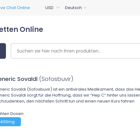
etten Online
neric Sovaldi
(Sofosbuvir)
eric Sovaldi (Sofosbuvir) ist ein antivirales Medikament, dass das H
eric Sovaldi sorgt für die Hoffnung, dass wir “Hep C” hinter uns lass
hzudenken, den nächsten Schritt tun und einen neuen Kurs fahren.
hlen Dosen:
400mg