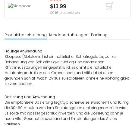
$13.99
$0.16 pro tabletten
Produktbeschreibung
Kundenerfahrungen
Packung
Häufige Anwendung
Sleepose (Melatonin) ist ein natürlicher Schlafregulator, der zur
Behandlung von Schlaflosigkeit, Jetlag und circadianen
Rhythmusstörungen eingesetzt wird. Es ahmt die natürliche
Melatoninproduktion des Körpers nach und hilft dabei, einen
gesunden Schlaf-Wach-Zyklus zu etablieren, ohne eine Abhängigkeit
zu verursachen.
Dosierung und Anwendung
Die empfohlene Dosierung liegt typischerweise zwischen 1 und 10 mg,
die 30–60 Minuten vor dem Schlafengehen oral eingenommen wird.
Es sollte mit Wasser geschluckt werden, und die Dosierung kann je
nach Alter, Gesundheitszustand und Empfehlungen des Arztes
variieren.