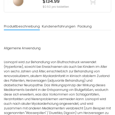
$134.99
$0.50 pro tabletten
Produktbeschreibung
Kundenerfahrungen
Packung
Allgemeine Anwendung
Lisinopril wird zur Behandlung von Bluthochdruck verwendet
(Hypertonie), sowohl bei Erwachsenen als auch bei Kindern im Alter
von sechs Jahren und Älter, einschließlich zur Behandlung von
renovaskulärem, akutem Myokardinfarkt in klinisch stabilem Zustand
des Patienten, Herzversagen (adjuvante Behandlung) und
diabetischer Neuropathie. Das Wirkungsprinzip der Wirkung dieses
Medikaments besteht in der Entspannung vin Blutgefäßen, wodurch
diese sich erweitern, was das Vorkommen von Schlaganfällen,
Herzinfarkten und Nierenproblemen vermeiden kann. Lisinopril wird
auch nach akuter Myokarderholung angewendet, und wird
zusammen mit anderen Medikamenten verabreicht (zum Beispiel mit
sogenannten "Wasserpillen" / Diuretika, Digoxin) um Herzversagen zu