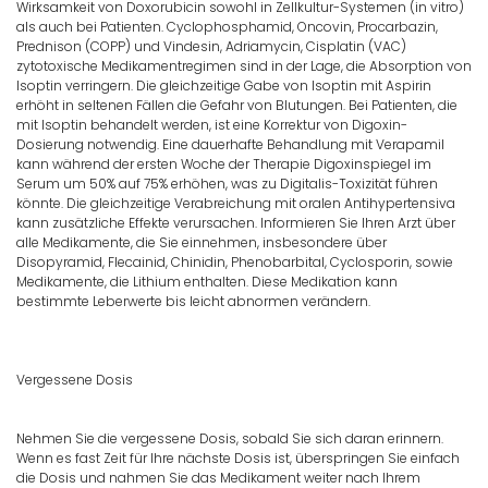
Wirksamkeit von Doxorubicin sowohl in Zellkultur-Systemen (in vitro)
als auch bei Patienten. Cyclophosphamid, Oncovin, Procarbazin,
Prednison (COPP) und Vindesin, Adriamycin, Cisplatin (VAC)
zytotoxische Medikamentregimen sind in der Lage, die Absorption von
Isoptin verringern. Die gleichzeitige Gabe von Isoptin mit Aspirin
erhöht in seltenen Fällen die Gefahr von Blutungen. Bei Patienten, die
mit Isoptin behandelt werden, ist eine Korrektur von Digoxin-
Dosierung notwendig. Eine dauerhafte Behandlung mit Verapamil
kann während der ersten Woche der Therapie Digoxinspiegel im
Serum um 50% auf 75% erhöhen, was zu Digitalis-Toxizität führen
könnte. Die gleichzeitige Verabreichung mit oralen Antihypertensiva
kann zusätzliche Effekte verursachen. Informieren Sie Ihren Arzt über
alle Medikamente, die Sie einnehmen, insbesondere über
Disopyramid, Flecainid, Chinidin, Phenobarbital, Cyclosporin, sowie
Medikamente, die Lithium enthalten. Diese Medikation kann
bestimmte Leberwerte bis leicht abnormen verändern.
Vergessene Dosis
Nehmen Sie die vergessene Dosis, sobald Sie sich daran erinnern.
Wenn es fast Zeit für Ihre nächste Dosis ist, überspringen Sie einfach
die Dosis und nahmen Sie das Medikament weiter nach Ihrem