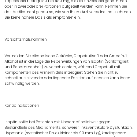
Tagesdosis beträgt 180 bis 480 mg, die als Einzeldosis genommen
oder in zwei oder drei Portionen aufgeteilt werden kann. Nehmen Sie
das Medikament genau so, wie von Ihrem Arzt verordnet hat, nehmen
Sie keine höhere Dosis als empfohlen ein.
Vorsichtsmaßnahmen
Vermeiden Sie alkoholische Getränke, Grapefruitsaft oder Grapefruit.
Alkohol ist in der Lage die Nebenwirkungen von Isoptin (Schläfrigkeit
und Benommenheit) zu verschlechtern, während Grapefruit mit
Komponenten des Arzneimittels interagiert. Stehen Sie nicht zu
schnell aus sitzender oder liegender Position auf, denn es kann Ihnen
schwindlig werden.
Kontraindikationen
Isoptin sollte bei Patienten mit Überempfindlichkeit gegen
Bestandteile des Medikaments, schwerer linksventrikuläre Dysfunktion,
Hypotonie (systolischer Druck kleiner als 90 mm Hg), kardiogenem