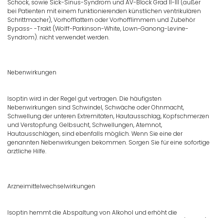
Schock, sowie Sick-Sinus-Syndrom und AV-Block Grad II-III (außer
bei Patienten mit einem funktionierenden künstlichen ventrikulären
Schrittmacher), Vorhofflattern oder Vorhofflimmern und Zubehör
Bypass- -Trakt (Wolff-Parkinson-White, Lown-Ganong-Levine-
Syndrom). nicht verwendet werden.
Nebenwirkungen
Isoptin wird in der Regel gut vertragen. Die häufigsten
Nebenwirkungen sind Schwindel, Schwäche oder Ohnmacht,
Schwellung der unteren Extremitäten, Hautausschlag, Kopfschmerzen
und Verstopfung. Gelbsucht, Schwellungen, Atemnot,
Hautausschlägen, sind ebenfalls möglich. Wenn Sie eine der
genannten Nebenwirkungen bekommen. Sorgen Sie für eine sofortige
ärztliche Hilfe.
Arzneimittelwechselwirkungen
Isoptin hemmt die Abspaltung von Alkohol und erhöht die