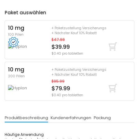
Paket auswählen
10 mg
+ Paketzustellung Versicherungs
+ Nächster Kauf 10% Rabatt
100 Pillen
$47.99
$39.99
$0.40 pro tabletten
10 mg
+ Paketzustellung Versicherungs
+ Nächster Kauf 10% Rabatt
200 Pillen
$95.99
$79.99
$0.40 pro tabletten
Produktbeschreibung
Kundenerfahrungen
Packung
Häufige Anwendung