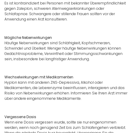
Es ist kontraindiziert bei Personen mit bekannter Überempfindlichkeit
gegen Zaleplon, schweren Atemwegserkrankungen oder
Schlafapnoe. Schwangere oder stillende Frauen sollten vor der
Anwendung einen Arzt konsultieren.
Mögliche Nebenwirkungen
Häufige Nebenwirkungen sind Schläfrigkeit, Kopfschmerzen,
Schwindel und Übelkeit. Weniger häufige Nebenwirkungen können
Gedächtnisprobleme, Verwirrtheit oder Stimmungsschwankungen
sein, insbesondere bei langfristiger Anwendung.
Wechselwirkungen mit Medikamenten
Hyplon kann mit anderen ZNS-Depressiva, Alkohol oder
Medikamenten, die Leberenzyme beeinflussen, interagieren und das
Risiko von Nebenwirkungen erhöhen. Informieren Sie Ihren Arzt immer
über andere eingenommene Medikamente.
Vergessene Dosis
Wenn eine Dosis vergessen wurde, sollte sie nur eingenommen
werden, wenn noch genügend Zeit bis zum Schlafengehen verbleibt.
Wenn die nächste Dosis kurz bevorsteht, überspringen Sie die