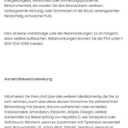
Energielosigkeit; Verwirrtheit oder Erinnerungsprobleme;
Benommenheit, als würden Sie das Bewusstsein verlieren;
verlangsamte Atmung; oder Schmerzen in der Brust, verlangsamter
Herzschlag, schwacher Puls.
Dies ist keine vollständige Liste der Nebenwirkungen. Es ist möglich,
dass weitere auftauchen. Nebenwirkungen können Sie der FDA unter 1-
800-FDA-1088 melden.
Arzneimittelwechselwirkung
Informieren Sie Ihren Arzt über alle weiteren Medikamente, die Sie zu
sich nehmen, auch über diese dessen Einnahme Sie während Ihrer
Behandlung mit Generic Harvoni aufnehmen oder einstellen,
insbesondere: Amiodaron; Ribavirin; Atripla; Dixogin; weitere
Arzneimittel zur Bekämpfung von Hepatitis C, wie Simeprevir oder
Sofosbuvir; Ritonavir, wenn es zusammen mit Tipranavir verwendet
wird; Rosuvastatin; St. John's Wort; Stribild; Tenofovir, wenn es in