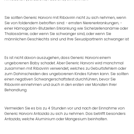
Sie sollten Generic Harvoni mit Ribavirin nicht zu sich nehmen, wenn
Sie von foldendem betroffen sind: - ernsten Nierenerkrankungen; -
einer Hämogoblin-Blutzellen Erkrankung wie Sichelzellenanämie oder
Thalassämie; oder wenn Sie schwanger sind, oder wenn Sie
männlichen Geschlechts sind und Ihre Sexualpartnerin schwanger ist
Es ist nicht davon auszugehen, dass Generic Harvoni einem
ungeborenen Baby schadet. Aber Generic Harvoni wird manchmal
zusammen mit Ribavirin verwendet, welches zu Geburtsfehlern oder
zum Dahinscheiden des ungeborenen Kindes führen kann. Sie sollten
einen negativen Schwangerschaftstest durchführen, bevor Sie
Ribavirin einnehmen und auch in den ersten vier Monaten Ihrer
Behandlung.
Vermeiden Sie es bis zu 4 Stunden vor und nach der Einnahme von
Generic Harvoni Antazida zu sich zu nehmen. Das betrifft besonders
Antazida, welche Aluminium oder Mangesium beinhalten.