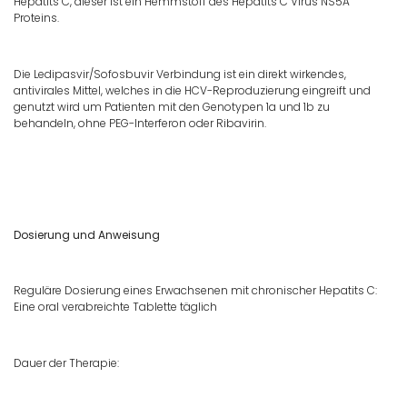
Hepatits C, dieser ist ein Hemmstoff des Hepatits C Virus NS5A
Proteins.
Die Ledipasvir/Sofosbuvir Verbindung ist ein direkt wirkendes,
antivirales Mittel, welches in die HCV-Reproduzierung eingreift und
genutzt wird um Patienten mit den Genotypen 1a und 1b zu
behandeln, ohne PEG-Interferon oder Ribavirin.
Dosierung und Anweisung
Reguläre Dosierung eines Erwachsenen mit chronischer Hepatits C:
Eine oral verabreichte Tablette täglich
Dauer der Therapie: