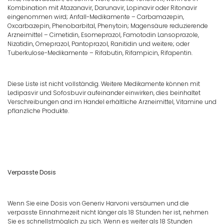
Kombination mit Atazanavir, Darunavir, Lopinavir oder Ritonavir
eingenommen wird; Anfall-Medikamente – Carbamazepin,
Oxcarbazepin, Phenobarbital, Phenytoin; Magensäure reduzierende
Arzneimittel – Cimetidin, Esomeprazol, Famotodin Lansoprazole,
Nizatidin, Omeprazol, Pantoprazol, Ranitidin und weitere; oder
Tuberkulose-Medikamente – Rifabutin, Rifampicin, Rifapentin.
Diese Liste ist nicht vollständig. Weitere Medikamente können mit
Ledipasvir und Sofosbuvir aufeinander einwirken, dies beinhaltet
Verschreibungen and im Handel erhältliche Arzneimittel, Vitamine und
pflanzliche Produkte.
Verpasste Dosis
Wenn Sie eine Dosis von Generiv Harvoni versäumen und die
verpasste Einnahmezeit nicht länger als 18 Stunden her ist, nehmen
Sie es schnellstmöglich zu sich. Wenn es weiter als 18 Stunden