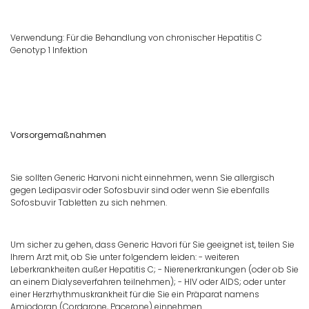
Verwendung: Für die Behandlung von chronischer Hepatitis C
Genotyp 1 Infektion
Vorsorgemaßnahmen
Sie sollten Generic Harvoni nicht einnehmen, wenn Sie allergisch
gegen Ledipasvir oder Sofosbuvir sind oder wenn Sie ebenfalls
Sofosbuvir Tabletten zu sich nehmen.
Um sicher zu gehen, dass Generic Havori für Sie geeignet ist, teilen Sie
Ihrem Arzt mit, ob Sie unter folgendem leiden: - weiteren
Leberkrankheiten außer Hepatitis C; - Nierenerkrankungen (oder ob Sie
an einem Dialyseverfahren teilnehmen); - HIV oder AIDS; oder unter
einer Herzrhythmuskrankheit für die Sie ein Präparat namens
Amiodoran (Cordarone, Pacerone) einnehmen.