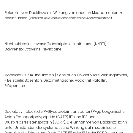
Potenzial von Dacklinza die Wirkung von anderen Medikamenten zu
beeinflussen (
klinisch relevante abnehmende Konzentration
)
Nichtnukleoside
r
everse Transkriptase-Inhibitoren (NNRTI) -
Efavirenzb; Etravirine; Nevirapine
Moderate CYP3A-Induktoren (siehe auch HIV antivirale Wirkungsmittel)
- Beispiele: Bosentan, Dexamethasone, Modafinil, Nafcillin,
Rifapentine.
Daclatasvir blockt die P-Glycoproteintransporter (P-gp), organische
Anion Transportpolypeptide (OATP) 1B1 und 1B3 und
Brustkrebsresistenzprotein (BCRP). Die Einnahme von Dacklinza kann
unter Umständen die systematische Wirkung auf medizinische
Produkte, die Träger von P-gp, OATP 1B1 oder 1B3 oder BCRP sind und