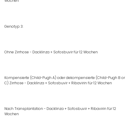
Wochen
Genotyp 3:
Ohne Zirrhose - Dacklinza + Sofosbuvir für 12 Wochen
Kompensierte (Child-Pugh A) oder dekompensierte (Child-Pugh B or
C) Zirrhose - Dacklinza + Sofosbuvir + Ribavirin für 12 Wochen
Nach Transplantation - Dacklinza + Sofosbuvir + Ribavirin für 12
Wochen