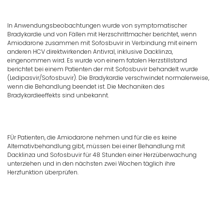
In Anwendungsbeobachtungen wurde von symptomatischer
Bradykardie und von Fällen mit Herzschrittmacher berichtet, wenn
Amiodarone zusammen mit Sofosbuvir in Verbindung mit einem
anderen HCV direktwirkenden Antivral, inklusive Dacklinza,
eingenommen wird. Es wurde von einem fatalen Herzstillstand
berichtet bei einem Patienten der mit Sofosbuvir behandelt wurde
(Ledipasvir/Sofosbuvir). Die Bradykardie verschwindet normalerweise,
wenn die Behandlung beendet ist. Die Mechaniken des
Bradykardieeffekts sind unbekannt.
FÜr Patienten, die Amiodarone nehmen und für die es keine
Alternativbehandlung gibt, müssen bei einer Behandlung mit
Dacklinza und Sofosbuvir für 48 Stunden einer Herzüberwachung
unterziehen und in den nächsten zwei Wochen täglich ihre
Herzfunktion überprüfen.