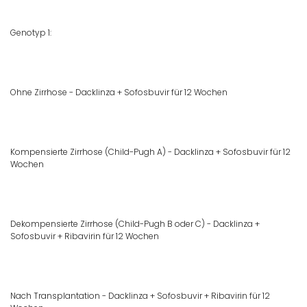
Genotyp 1:
Ohne Zirrhose - Dacklinza + Sofosbuvir für 12 Wochen
Kompensierte Zirrhose (Child-Pugh A) - Dacklinza + Sofosbuvir für 12
Wochen
Dekompensierte Zirrhose (Child-Pugh B oder C) - Dacklinza +
Sofosbuvir + Ribavirin für 12 Wochen
Nach Transplantation - Dacklinza + Sofosbuvir + Ribavirin für 12