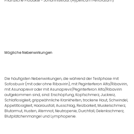
Pflanzliche Produkte - Johanniskraut (Hypericum Perforatum)
Mögliche Nebenwirkungen
Die häufigsten Nebenwirkungen, die während der Testphase mit
Sofosbuvir (mit oder ohne Ribavirin), mit Peginterferon Alfa/Ribavirin,
mit Asunaprevir oder mit Asunaprevir/Peginterferon Alfa/Ribavirin
aufgekommen sind, sind: Erschöpfung, Kopfschmerz, Juckreiz,
Schlaflosigkeit, grippeähnliche Krankheiten, trockene Haut, Schwindel,
Appetitlosigkeit, Haarausfall, Ausschlag, Reizbarkeit, Muskelschmerz,
Blutarmut, Husten, Atemnot, Neutropenie, Durchfall, Gelenkschmerz,
Blutplätchenmangel und Lymphopenie.