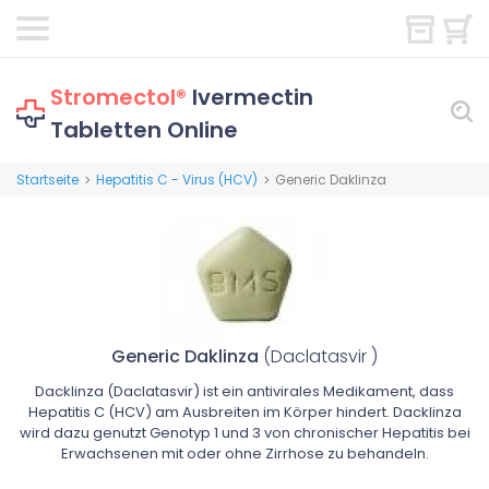
Stromectol®
Ivermectin
Tabletten Online
Startseite
Hepatitis C - Virus (HCV)
Generic Daklinza
>
>
Generic Daklinza
(Daclatasvir )
Dacklinza (Daclatasvir) ist ein antivirales Medikament, dass
Hepatitis C (HCV) am Ausbreiten im Körper hindert. Dacklinza
wird dazu genutzt Genotyp 1 und 3 von chronischer Hepatitis bei
Erwachsenen mit oder ohne Zirrhose zu behandeln.