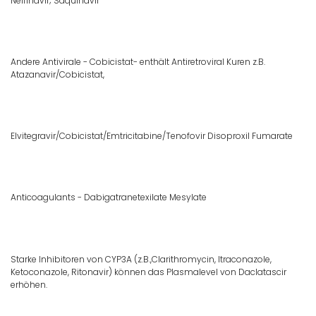
Nelfinavir; Saquinavir
Andere Antivirale - Cobicistat- enthält Antiretroviral Kuren z.B.
Atazanavir/Cobicistat,
Elvitegravir/Cobicistat/Emtricitabine/Tenofovir Disoproxil Fumarate
Anticoagulants - Dabigatranetexilate Mesylate
Starke Inhibitoren von CYP3A (z.B.,Clarithromycin, Itraconazole,
Ketoconazole, Ritonavir) können das Plasmalevel von Daclatascir
erhöhen.