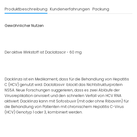
Produktbeschreibung
Kundenerfahrungen
Packung
Gewöhnlicher Nutzen
Der aktive Wirkstoff ist Daclatascir - 60 mg.
Dacklinza ist ein Medikament, dass für die Behandlung von Hepatitis
C (HCV) genutzt wird. Daclatasvir blockt das Nichtstrukturprotein
NS5A. Neue Forschungen suggerieren, dass es zwei Abläufe der
Virusreplikation anvisiert und den schnellen Verfall von HCV RNA
aktiviert. Dacklinza kann mit Sofosbuvir (mit oder ohne Ribavirin) für
die Behandlung von Patienten mit chronischem Hepatitis C-Virus
(HCV) Genotyp 1 oder 3, kombiniert werden.