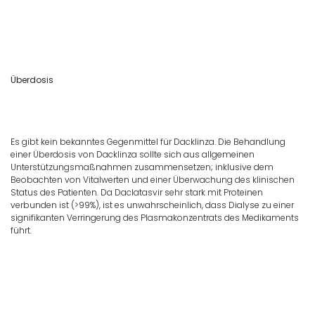
Überdosis
Es gibt kein bekanntes Gegenmittel für Dacklinza. Die Behandlung
einer Überdosis von Dacklinza sollte sich aus allgemeinen
Unterstützungsmaßnahmen zusammensetzen; inklusive dem
Beobachten von Vitalwerten und einer Überwachung des klinischen
Status des Patienten. Da Daclatasvir sehr stark mit Proteinen
verbunden ist (>99%), ist es unwahrscheinlich, dass Dialyse zu einer
signifikanten Verringerung des Plasmakonzentrats des Medikaments
führt.