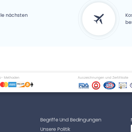
alle nächsten
Ko
be
s- Methoden
Auszeichnungen und Zertifikate
Begriffe Und Bedingungen
Unsere Politik